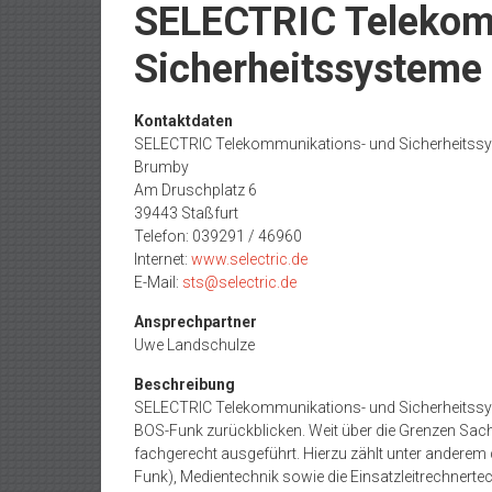
SELECTRIC Telekom
Sicherheitssystem
Kontaktdaten
SELECTRIC Telekommunikations- und Sicherheits
Brumby
Am Druschplatz 6
39443 Staßfurt
Telefon: 039291 / 46960
Internet:
www.selectric.de
E-Mail:
sts@selectric.de
Ansprechpartner
Uwe Landschulze
Beschreibung
SELECTRIC Telekommunikations- und Sicherheitssys
BOS-Funk zurückblicken. Weit über die Grenzen Sa
fachgerecht ausgeführt. Hierzu zählt unter anderem
Funk), Medientechnik sowie die Einsatzleitrechnert